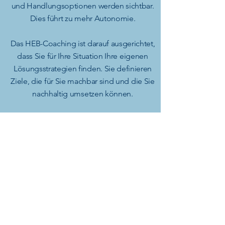
und Handlungsoptionen werden sichtbar.
Dies führt zu mehr Autonomie.
Das HEB-Coaching ist darauf ausgerichtet,
dass Sie für Ihre Situation Ihre eigenen
Lösungsstrategien finden. Sie definieren
Ziele, die für Sie machbar sind und die Sie
nachhaltig umsetzen können.
Kontakt aufnehmen
Erfahrung
«Das HEB-Coaching bei Ihnen bedeutete
für mich „der Fels in der Brandung“ und
war sehr hilfreich auf dem Weg aus der