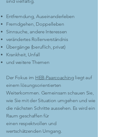
sind vielfältig.
Entfremdung, Auseinanderleben
Fremdgehen, Doppelleben
Sinnsuche, andere Interessen
verändertes Rollenverständnis
Übergänge (beruflich, privat)
Krankheit, Unfall
und weitere Themen
Der Fokus im
HEB-Paarcoaching
liegt auf
einem lösungsorientierten
Weiterkommen. Gemeinsam schauen Sie,
wie Sie mit der Situation umgehen und wie
die nächsten Schritte aussehen. Es wird ein
Raum geschaffen für
einen respektvollen und
wertschätzenden Umgang.